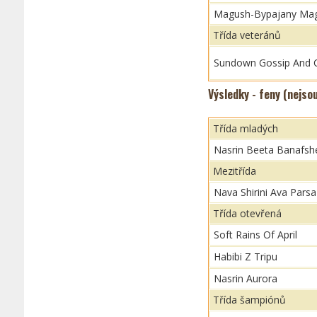
Magush-Bypajany M
Třída veteránů
Sundown Gossip And
Výsledky - feny (nejso
Třída mladých
Nasrin Beeta Banafsh
Mezitřída
Nava Shirini Ava Parsa
Třída otevřená
Soft Rains Of April
Habibi Z Tripu
Nasrin Aurora
Třída šampiónů