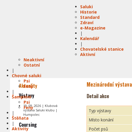
Saluki
Historie
Standard
Zdraví
e-Magazine
|
Kalendář
|
Chovatelské stanice
Aktivní
Neaktivní
Ostatní
|
Chovné saluki
Psi
Mezinárodní výstava
Aktuality
Feny
|
Výstavy
Detail akce
Šampióni
Psi
19. 09. 2026 | Klubová
Feny
výstava Saluki klubu |
Typ výstavy
|
Humpolec
Štěňata
Místo konání
|
Coursing
Aktivity
Počet psů