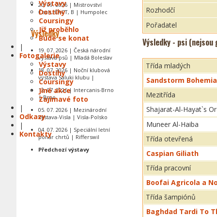
Výstavy
20. 09. 2026 | Mistrovství
Rozhodčí
Dostihy
Čech, CACT, B | Humpolec
Coursingy
Pořadatel
Již proběhlo
Výsledky
Bude se konat
Výsledky - psi (nejsou
|
19. 07. 2026 | Česká národní
Fotogalerie
výstava psů | Mladá Boleslav
Výstavy
Třída mladých
18. 07. 2026 | Noční klubová
Dostihy
výstava Saluki klubu |
Sandstorm Bohemia
Coursingy
Jiné akce
12. 07. 2026 | Intercanis-Brno
Mezitřída
| Brno
Zajímavé foto
|
Shajarat-Al-Hayat`s O
05. 07. 2026 | Mezinárodní
Odkazy
výstava-Visla | Visla-Polsko
Muneer Al-Haiba
|
04. 07. 2026 | Speciální letní
Kontakty
pohár chrtů | Rifferswil
Třída otevřená
Předchozí výstavy
Caspian Giliath
Třída pracovní
Boofai Agricola a N
Třída šampiónů
Baghdad Tardi To T