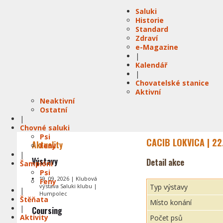
Saluki
Historie
Standard
Zdraví
e-Magazine
|
Kalendář
|
Chovatelské stanice
Aktivní
Neaktivní
Ostatní
|
Chovné saluki
Psi
CACIB LOKVICA | 22
Aktuality
Feny
|
Výstavy
Detail akce
Šampióni
Psi
19. 09. 2026 | Klubová
Feny
výstava Saluki klubu |
Typ výstavy
|
Humpolec
Štěňata
Místo konání
|
Coursing
Aktivity
Počet psů