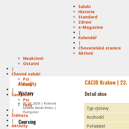
Saluki
Historie
Standard
Zdraví
e-Magazine
|
Kalendář
|
Chovatelské stanice
Aktivní
Neaktivní
Ostatní
|
Chovné saluki
Psi
CACIB Krakow | 23.
Aktuality
Feny
|
Výstavy
Detail akce
Šampióni
Psi
19. 09. 2026 | Klubová
Feny
výstava Saluki klubu |
Typ výstavy
|
Humpolec
Štěňata
Rozhodčí
|
Coursing
Aktivity
Pořadatel