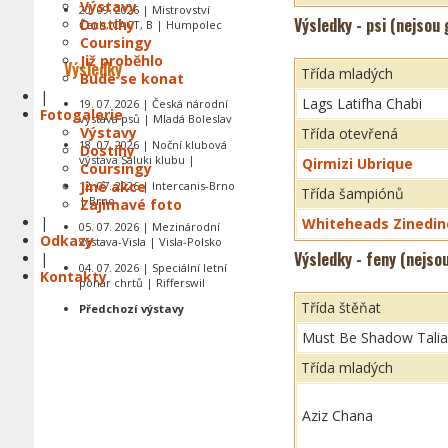
Výstavy
20. 09. 2026 | Mistrovství
Výsledky - psi (nejsou
Dostihy
Čech, CACT, B | Humpolec
Coursingy
Již proběhlo
Výsledky
Třída mladých
Bude se konat
|
Lags Latifha Chabi
19. 07. 2026 | Česká národní
Fotogalerie
výstava psů | Mladá Boleslav
Výstavy
Třída otevřená
18. 07. 2026 | Noční klubová
Dostihy
výstava Saluki klubu |
Qirmizi Ubrique
Coursingy
Jiné akce
12. 07. 2026 | Intercanis-Brno
Třída šampiónů
| Brno
Zajímavé foto
|
Whiteheads Zinedin
05. 07. 2026 | Mezinárodní
Odkazy
výstava-Visla | Visla-Polsko
Výsledky - feny (nejso
|
04. 07. 2026 | Speciální letní
Kontakty
pohár chrtů | Rifferswil
Třída štěňat
Předchozí výstavy
Must Be Shadow Tali
Třída mladých
Aziz Chana