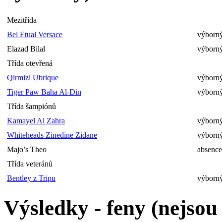
Mezitřída
Bel Etual Versace
výborný
Elazad Bilal
výborný
Třída otevřená
Qirmizi Ubrique
výborný
Tiger Paw Baha Al-Din
výborný
Třída šampiónů
Kamayel Al Zahra
výborný
Whiteheads Zinedine Zidane
výborný
Majo’s Theo
absence
Třída veteránů
Bentley z Tripu
výborný
Výsledky - feny (nejso