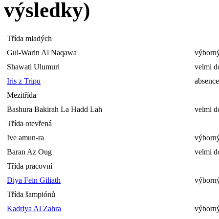
výsledky)
Třída mladých
Gul-Warin Al Naqawa
výborný
Shawati Ulumuri
velmi d
Iris z Tripu
absence
Mezitřída
Bashura Bakirah La Hadd Lah
velmi d
Třída otevřená
Ive amun-ra
výborný
Baran Az Oug
velmi d
Třída pracovní
Diya Fein Giliath
výborný
Třída šampiónů
Kadriya Al Zahra
výborný