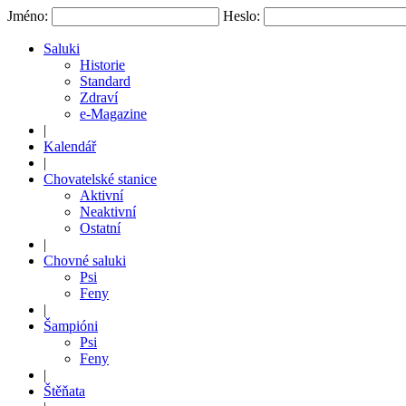
Jméno:
Heslo:
Saluki
Historie
Standard
Zdraví
e-Magazine
|
Kalendář
|
Chovatelské stanice
Aktivní
Neaktivní
Ostatní
|
Chovné saluki
Psi
Feny
|
Šampióni
Psi
Feny
|
Štěňata