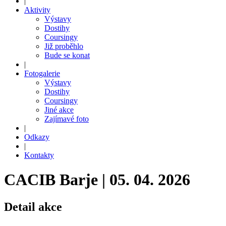
|
Aktivity
Výstavy
Dostihy
Coursingy
Již proběhlo
Bude se konat
|
Fotogalerie
Výstavy
Dostihy
Coursingy
Jiné akce
Zajímavé foto
|
Odkazy
|
Kontakty
CACIB Barje | 05. 04. 2026
Detail akce