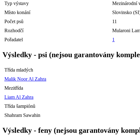
Typ výstavy
Mezinárodní 
Místo konání
Slovinsko (SI
Počet psů
11
Rozhodčí
Mularoni Lam
Pořadatel
1
Výsledky - psi (nejsou garantovány komple
Třída mladých
Malik Noor Al Zahra
Mezitřída
Liam Al Zahra
Třída šampiónů
Shahram Sawahin
Výsledky - feny (nejsou garantovány kompl