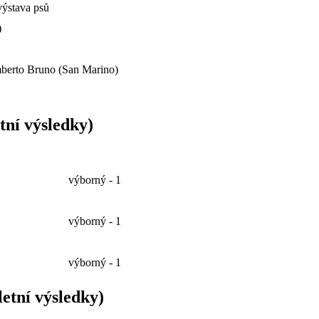
výstava psů
)
berto Bruno (San Marino)
tní výsledky)
výborný - 1
výborný - 1
výborný - 1
etní výsledky)