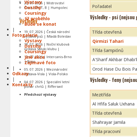
Výstavy
20. 09. 2026 | Mistrovství
Pořadatel
Dostihy
Čech, CACT, B | Humpolec
Coursingy
Výsledky - psi (nejsou
Již proběhlo
Výsledky
Bude se konat
|
Třída otevřená
19. 07. 2026 | Česká národní
Fotogalerie
výstava psů | Mladá Boleslav
Výstavy
Qirmizi Tahari
18. 07. 2026 | Noční klubová
Dostihy
výstava Saluki klubu |
Třída šampiónů
Coursingy
Jiné akce
12. 07. 2026 | Intercanis-Brno
A'Sharif Akhbar Dhabi'
| Brno
Zajímavé foto
|
Orod Hase Du Bois Pa
05. 07. 2026 | Mezinárodní
Odkazy
výstava-Visla | Visla-Polsko
|
Výsledky - feny (nejso
04. 07. 2026 | Speciální letní
Kontakty
pohár chrtů | Rifferswil
Mezitřída
Předchozí výstavy
Al Hfifa Saluk Uxhana
Třída otevřená
Shahrayar Jamila
Třída pracovní