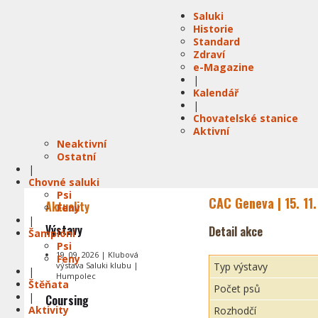
Saluki
Historie
Standard
Zdraví
e-Magazine
|
Kalendář
|
Chovatelské stanice
Aktivní
Neaktivní
Ostatní
|
Chovné saluki
Psi
CAC Geneva | 15. 11
Aktuality
Feny
|
Výstavy
Detail akce
Šampióni
Psi
19. 09. 2026 | Klubová
Feny
výstava Saluki klubu |
Typ výstavy
|
Humpolec
Štěňata
Počet psů
|
Coursing
Aktivity
Rozhodčí