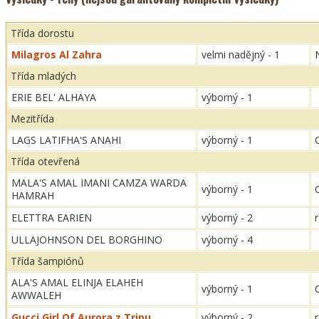
Třída dorostu
Milagros Al Zahra
velmi nadějný - 1
Třída mladých
ERIE BEL' ALHAYA
výborný - 1
Mezitřída
LAGS LATIFHA'S ANAHI
výborný - 1
Třída otevřená
MALA'S AMAL IMANI CAMZA WARDA
výborný - 1
HAMRAH
ELETTRA EARIEN
výborný - 2
ULLAJOHNSON DEL BORGHINO
výborný - 4
Třída šampiónů
ALA'S AMAL ELINJA ELAHEH
výborný - 1
AWWALEH
Gucci Girl Of Aurora z Tripu
výborný - 2