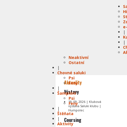
S
H
S
Z
e
|
K
|
C
A
Neaktivní
Ostatní
|
Chovné saluki
Psi
Aktuality
Feny
|
Výstavy
Šampióni
Psi
19. 09. 2026 | Klubová
Feny
výstava Saluki klubu |
|
Humpolec
Štěňata
|
Coursing
Aktivity