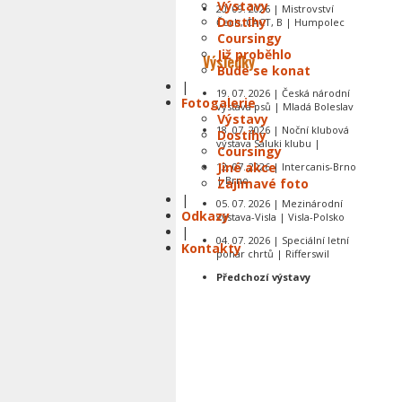
Výstavy
20. 09. 2026 | Mistrovství
Dostihy
Čech, CACT, B | Humpolec
Coursingy
Již proběhlo
Výsledky
Bude se konat
|
19. 07. 2026 | Česká národní
Fotogalerie
výstava psů | Mladá Boleslav
Výstavy
18. 07. 2026 | Noční klubová
Dostihy
výstava Saluki klubu |
Coursingy
Jiné akce
12. 07. 2026 | Intercanis-Brno
| Brno
Zajímavé foto
|
05. 07. 2026 | Mezinárodní
Odkazy
výstava-Visla | Visla-Polsko
|
04. 07. 2026 | Speciální letní
Kontakty
pohár chrtů | Rifferswil
Předchozí výstavy