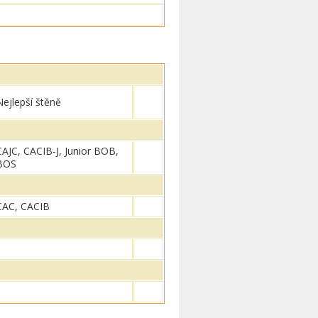
Nejlepší štěně
CAJC, CACIB-J, Junior BOB,
BOS
CAC, CACIB