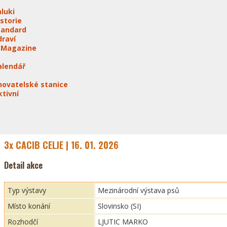
aluki
istorie
tandard
draví
-Magazine
alendář
hovatelské stanice
ktivní
3x CACIB CELJE | 16. 01. 2026
Detail akce
Typ výstavy
Mezinárodní výstava psů
Místo konání
Slovinsko (SI)
Rozhodčí
LJUTIC MARKO