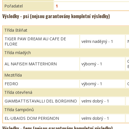
Pořadatel
1
Výsledky - psi (nejsou garantovány kompletní výsledky)
Třída štěňat
TIGER PAW DREAM AU CAFE DE
velmi nadějný - 1
FLORE
Třída mladých
AL NAFISEH MATTERHORN
výborný - 1
Mezitřída
FEDRO
výborný - 1
Třída otevřená
GIAMBATTISTAVALLI DEL BORGHINO
velmi dobrý - 1
Třída šampiónů
EL-UBAIDS DOM PERIGNON
velmi dobrý - 1
Výsledky - feny (nejsou garantovány kompletní výsledky)