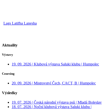
Lags Latifha Lanesha
Aktuality
Výstavy
19. 09. 2026 | Klubová výstava Saluki klubu | Humpolec
Coursing
20. 09. 2026 | Mistrovství Čech, CACT, B | Humpolec
Výsledky
19. 07. 2026 | Česká národní výstava psů | Mladá Boleslav
18. 07. 2026 | Noční klubová výstava Saluki klubu |