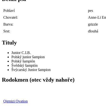
Pohlaví
pes
Chovatel:
Anne-Li Em
Barva:
grizzle
Srst:
dlouhá
Tituly
Junior C.I.B.
Polský junior šampion
Polský šampión
Švédský šampión
Švýcarský Junior šampion
Rodokmen (otec vždy nahoře)
Qirmizi Ovation