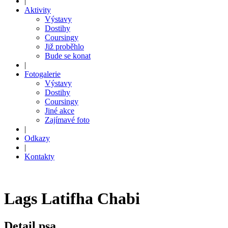
|
Aktivity
Výstavy
Dostihy
Coursingy
Již proběhlo
Bude se konat
|
Fotogalerie
Výstavy
Dostihy
Coursingy
Jiné akce
Zajímavé foto
|
Odkazy
|
Kontakty
Lags Latifha Chabi
Detail psa