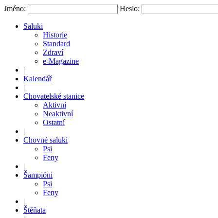
Jméno:
Heslo:
Saluki
Historie
Standard
Zdraví
e-Magazine
|
Kalendář
|
Chovatelské stanice
Aktivní
Neaktivní
Ostatní
|
Chovné saluki
Psi
Feny
|
Šampióni
Psi
Feny
|
Štěňata