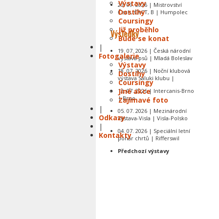
Výstavy
20. 09. 2026 | Mistrovství
Dostihy
Čech, CACT, B | Humpolec
Coursingy
Již proběhlo
Výsledky
Bude se konat
|
19. 07. 2026 | Česká národní
Fotogalerie
výstava psů | Mladá Boleslav
Výstavy
18. 07. 2026 | Noční klubová
Dostihy
výstava Saluki klubu |
Coursingy
Jiné akce
12. 07. 2026 | Intercanis-Brno
| Brno
Zajímavé foto
|
05. 07. 2026 | Mezinárodní
Odkazy
výstava-Visla | Visla-Polsko
|
04. 07. 2026 | Speciální letní
Kontakty
pohár chrtů | Rifferswil
Předchozí výstavy