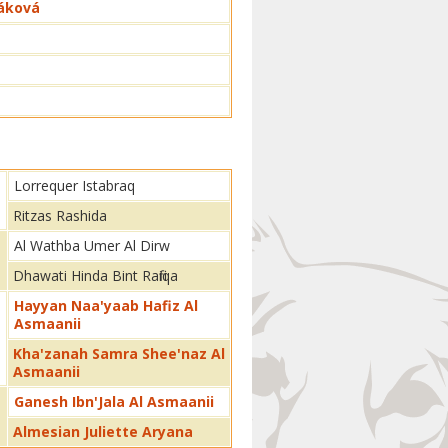
záková
Lorrequer Istabraq
Ritzas Rashida
Al Wathba Umer Al Dirw
Dhawati Hinda Bint Rafiiqa
Hayyan Naa'yaab Hafiz Al
Asmaanii
Kha'zanah Samra Shee'naz Al
Asmaanii
Ganesh Ibn'Jala Al Asmaanii
Almesian Juliette Aryana