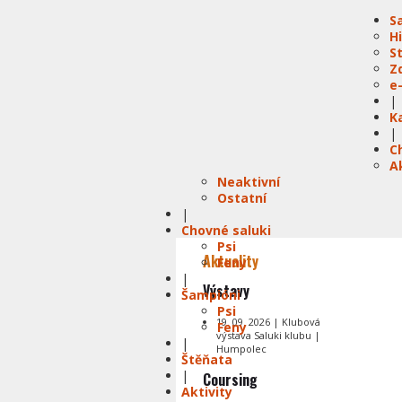
S
H
S
Z
e
|
K
|
C
A
Neaktivní
Ostatní
|
Chovné saluki
Psi
Aktuality
Feny
|
Výstavy
Šampióni
Psi
19. 09. 2026 | Klubová
Feny
výstava Saluki klubu |
|
Humpolec
Štěňata
|
Coursing
Aktivity