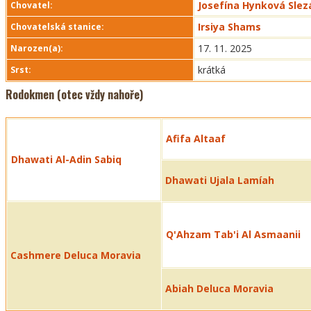
Josefína Hynková Sle
Chovatel:
Irsiya Shams
Chovatelská stanice:
17. 11. 2025
Narozen(a):
krátká
Srst:
Rodokmen (otec vždy nahoře)
Afifa Altaaf
Dhawati Al-Adin Sabiq
Dhawati Ujala Lamíah
Q'Ahzam Tab'i Al Asmaanii
Cashmere Deluca Moravia
Abiah Deluca Moravia