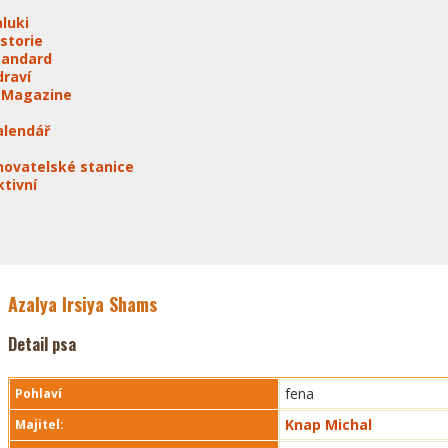
aluki
istorie
tandard
draví
-Magazine
alendář
hovatelské stanice
ktivní
Azalya Irsiya Shams
Detail psa
fena
Pohlaví
Knap Michal
Majitel: